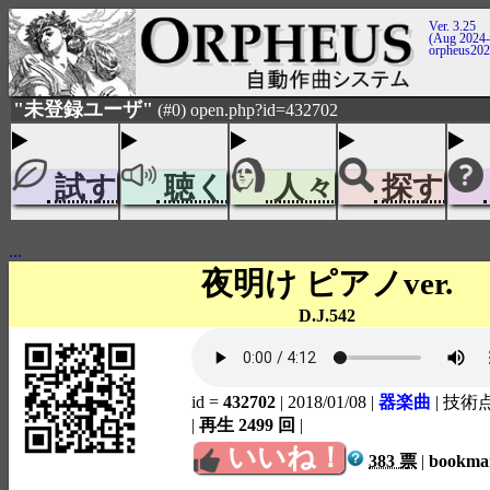
Ver. 3.25
(Aug 2024-
orpheus20
"未登録ユーザ"
(#0) open.php?id=432702
試す
聴く
人々
探す
...
夜明け ピアノver.
D.J.542
id =
432702
| 2018/01/08
|
器楽曲
| 技術
|
再生 2499 回
|
いいね！
383 票
|
bookm