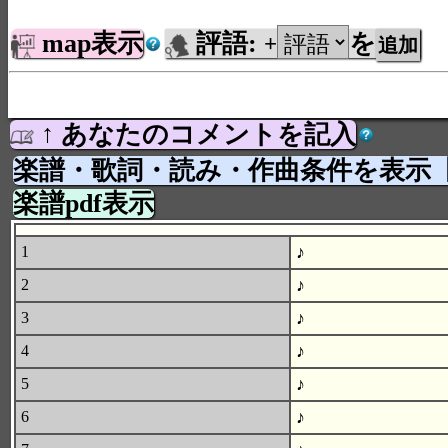
map表示
評語:
を
+
↑ あなたのコメントを記入
楽譜・歌詞・読み・作曲条件を表示
楽譜pdf表示
♪
1
♪
2
♪
3
♪
4
♪
5
♪
6