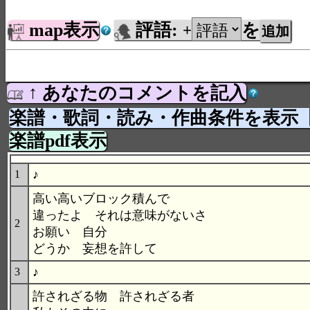
map表示
評語:
を
+
↑ あなたのコメントを記入
楽譜・歌詞・読み・作曲条件を表示
楽譜pdf表示
♪
1
高い高いブロック積んで
違ったよ それは意味がないさ
2
お願い 自分
どうか 妄想を許して
♪
3
許されざる物 許されざる者