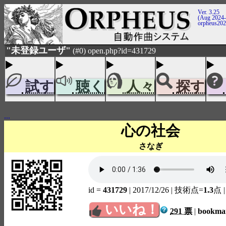
Ver. 3.25
(Aug 2024-
orpheus20
"未登録ユーザ"
(#0) open.php?id=431729
試す
聴く
人々
探す
...
心の社会
さなぎ
id =
431729
| 2017/12/26
| 技術点=
1.3
点
いいね！
291 票
|
bookm