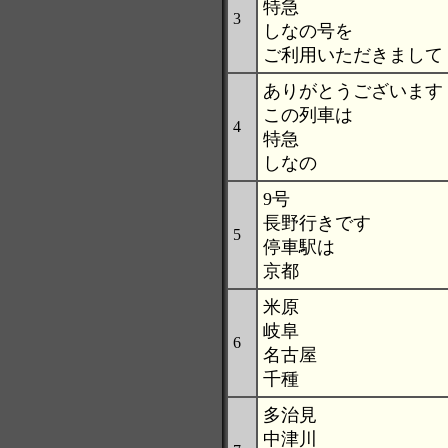
特急
3
しなの号を
ご利用いただきまして
ありがとうございます
この列車は
4
特急
しなの
9号
長野行きです
5
停車駅は
京都
米原
岐阜
6
名古屋
千種
多治見
中津川