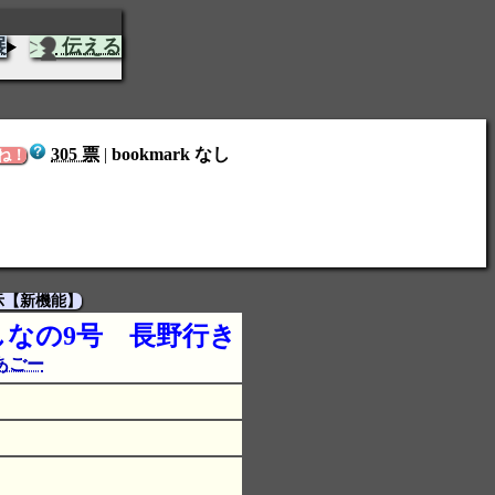
展
伝える
305 票
|
bookmark なし
ね！
示【新機能】
なの9号 長野行き
あごー