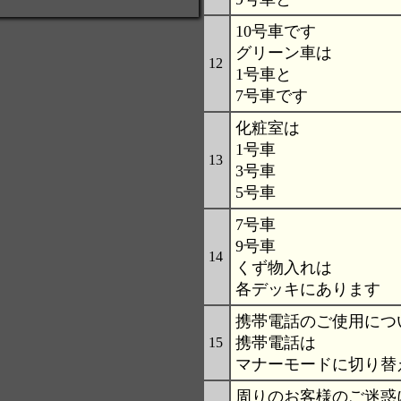
10号車です
グリーン車は
12
1号車と
7号車です
化粧室は
1号車
13
3号車
5号車
7号車
9号車
14
くず物入れは
各デッキにあります
携帯電話のご使用につ
携帯電話は
15
マナーモードに切り替
周りのお客様のご迷惑