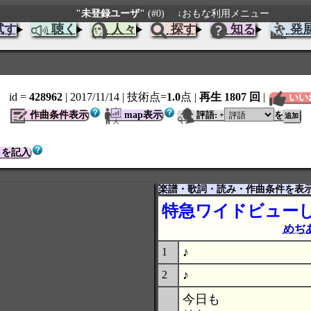
"未登録ユーザ"
(#0)
↓おもな利用メニュー
試す
聴く
人々
探す
知る
発
id =
428962
| 2017/11/14
| 技術点=
1.0
点
|
再生 1807 回
|
いい
作曲条件表示
map表示
評語:
を
+
トを記入
楽譜・歌詞・読み・作曲条件を表
特急ワイドビューし
めぢ
♪
1
♪
2
今日も