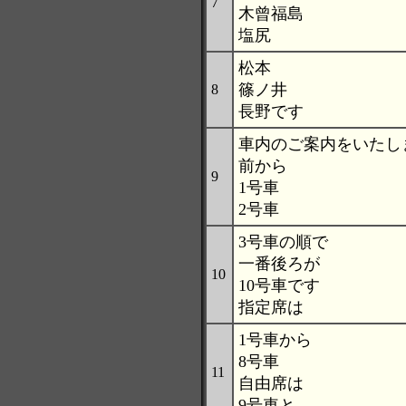
7
木曾福島
塩尻
松本
篠ノ井
8
長野です
車内のご案内をいたし
前から
9
1号車
2号車
3号車の順で
一番後ろが
10
10号車です
指定席は
1号車から
8号車
11
自由席は
9号車と