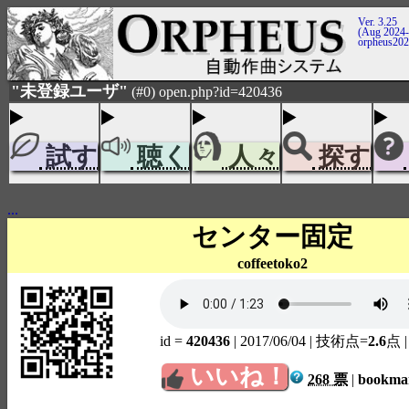
Ver. 3.25
(Aug 2024-
orpheus20
"未登録ユーザ"
(#0) open.php?id=420436
試す
聴く
人々
探す
...
センター固定
coffeetoko2
id =
420436
| 2017/06/04
| 技術点=
2.6
点
いいね！
268 票
|
bookm