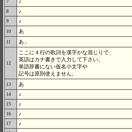
♪
7
♪
8
♪
9
あ
10
あ」
11
ここに４行の歌詞を漢字かな混じりで、
英語はカナ書きで入力して下さい。
12
単語辞書にない仮名小文字や
記号は原則使えません。
あ
13
♪
14
♪
15
♪
16
♪
17