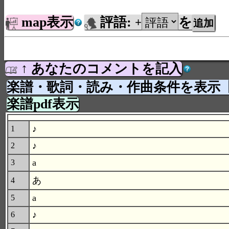
map表示
評語:
を
+
↑ あなたのコメントを記入
楽譜・歌詞・読み・作曲条件を表示
楽譜pdf表示
♪
1
♪
2
a
3
あ
4
a
5
♪
6