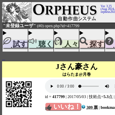
Ver. 3.25
(Aug 2024-
orpheus20
"未登録ユーザ"
(#0) open.php?id=417799
試す
聴く
人々
探す
...
Jさん豪さん
はらたま@月巻
id =
417799
| 2017/05/03
| 技術点=
5.3
点
いいね！
309 票
|
bookm