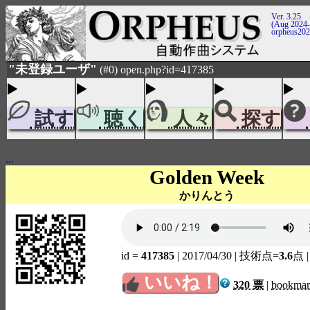
Ver. 3.25
(Aug 2024-
orpheus20
"未登録ユーザ"
(#0) open.php?id=417385
試す
聴く
人々
探す
...
Golden Week
かりんとう
id =
417385
| 2017/04/30
| 技術点=
3.6
点
いいね！
320 票
|
bookma