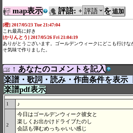
map表示
評語:
を
+
[橙] 2017/05/23 Tue 21:47:04
これ最高に好き
[かりんとう] 2017/05/26 Fri 21:04:19
ありがとうございます。ゴールデンウィークにどこも行けなか
そ気味で作りました。
↑ あなたのコメントを記入
楽譜・歌詞・読み・作曲条件を表示
楽譜pdf表示
♪
1
今日はゴールデンウィーク彼女と
楽しくお出かけドライブたのし
2
会話も弾むめっちゃいい感じ