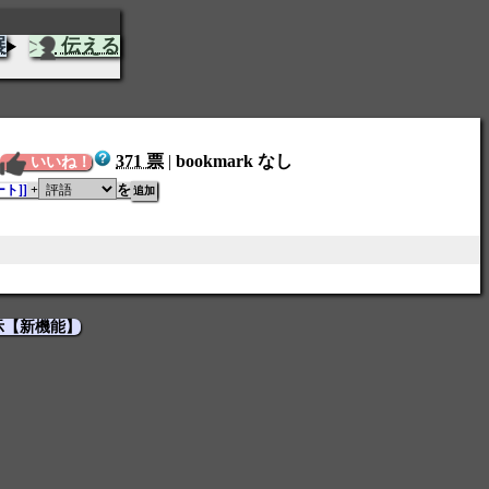
展
伝える
371 票
|
bookmark なし
いいね！
を
ト]]
+
示【新機能】