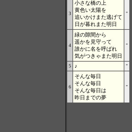
小さな橋の上
黄色い太陽を
3
"
追いかけまた逃げて
日が暮れまた明日
緑の隙間から
遥かを見守って
4
"
誰かに名を呼ばれ
気がつきゃまた明日
♪
5
"
そんな毎日
そんな毎日
6
"
そんな毎日は
昨日までの夢