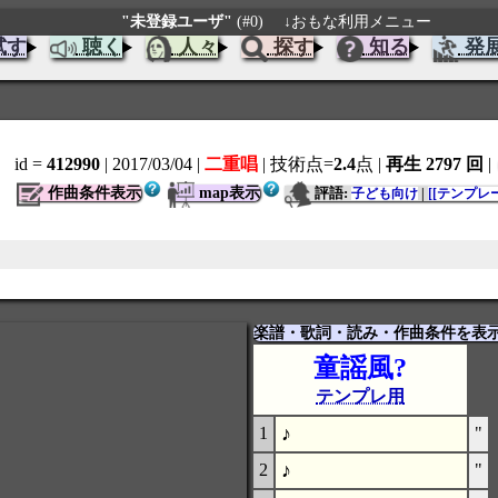
"未登録ユーザ"
(#0)
↓おもな利用メニュー
試す
聴く
人々
探す
知る
発
id =
412990
| 2017/03/04
|
二重唱
| 技術点=
2.4
点
|
再生 2797 回
|
作曲条件表示
map表示
評語:
子ども向け
|
[[テンプレー
楽譜・歌詞・読み・作曲条件を表
童謡風?
テンプレ用
♪
1
"
♪
2
"