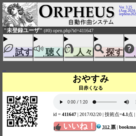
Ver. 3.25
(Aug 2024-
orpheus20
"未登録ユーザ"
(#0) open.php?id=411647
試す
聴く
人々
探す
...
おやすみ
目赤くなる
id =
411647
| 2017/02/20
| 技術点=
4.1
点
いいね！
312 票
|
bookm