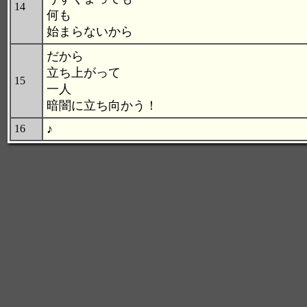
14
何も
始まらないから
だから
立ち上がって
15
一人
暗闇に立ち向かう！
♪
16