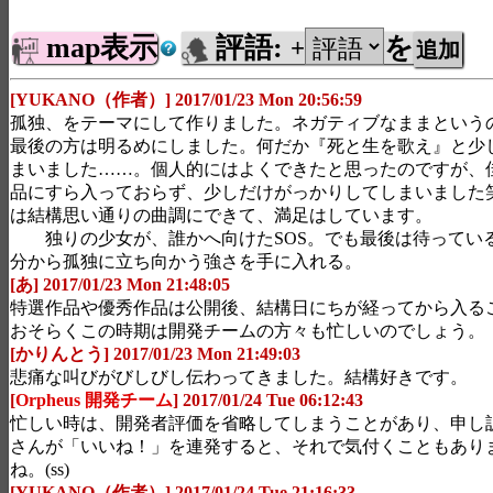
map表示
評語:
を
+
[YUKANO（作者）] 2017/01/23 Mon 20:56:59
孤独、をテーマにして作りました。ネガティブなままという
最後の方は明るめにしました。何だか『死と生を歌え』と少
まいました……。個人的にはよくできたと思ったのですが、
品にすら入っておらず、少しだけがっかりしてしまいました
は結構思い通りの曲調にできて、満足は
独りの少女が、誰かへ向けたSOS。でも最後は待ってい
分から孤独に立ち向かう強さを手に入れる。
[あ] 2017/01/23 Mon 21:48:05
特選作品や優秀作品は公開後、結構日にちが経ってから入る
おそらくこの時期は開発チームの方々も忙しいのでしょう。
[かりんとう] 2017/01/23 Mon 21:49:03
悲痛な叫びがびしびし伝わってきました。結構好きです。
[
Orpheus 開発チーム
] 2017/01/24 Tue 06:12:43
忙しい時は、開発者評価を省略してしまうことがあり、申し
さんが「いいね！」を連発すると、それで気付くこともあり
ね。(ss)
[YUKANO（作者）] 2017/01/24 Tue 21:16:33