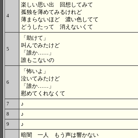
楽しい思い出 回想してみて
孤独を薄めてみるけれど
4
薄まらないほど 濃い色してて
どうしたって 消えないくて
「助けて」
叫んでみたけど
5
「誰か……」
誰もこないの
「怖いよ」
泣いてみたけど
6
「誰か……」
慰めてくれなくて
♪
7
♪
8
♪
9
暗闇 一人 もう声は響かない