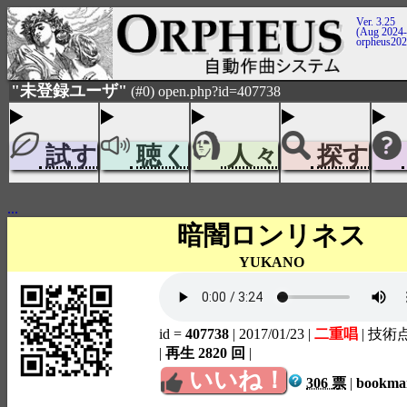
Ver. 3.25
(Aug 2024-
orpheus20
"未登録ユーザ"
(#0) open.php?id=407738
試す
聴く
人々
探す
...
暗闇ロンリネス
YUKANO
id =
407738
| 2017/01/23
|
二重唱
| 技術
|
再生 2820 回
|
いいね！
306 票
|
bookm