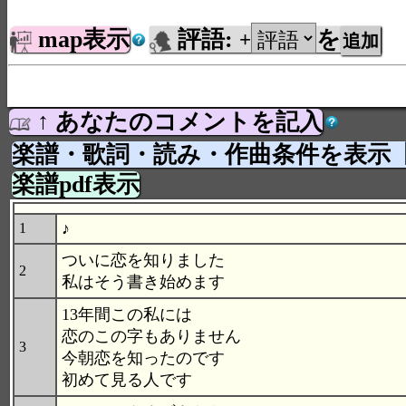
map表示
評語:
を
+
↑ あなたのコメントを記入
楽譜・歌詞・読み・作曲条件を表示
楽譜pdf表示
♪
1
ついに恋を知りました
2
私はそう書き始めます
13年間この私には
恋のこの字もありません
3
今朝恋を知ったのです
初めて見る人です