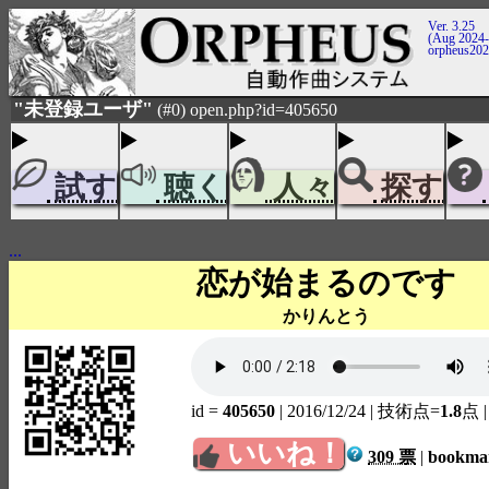
Ver. 3.25
(Aug 2024-
orpheus20
"未登録ユーザ"
(#0) open.php?id=405650
試す
聴く
人々
探す
...
恋が始まるのです
かりんとう
id =
405650
| 2016/12/24
| 技術点=
1.8
点
いいね！
309 票
|
bookm