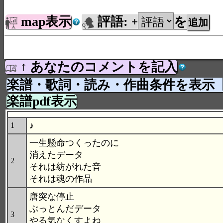
map表示
評語:
を
+
↑ あなたのコメントを記入
楽譜・歌詞・読み・作曲条件を表示
楽譜pdf表示
♪
1
一生懸命つくったのに
消えたデータ
2
それは紡がれた音
それは魂の作品
唐突な停止
ぶっとんだデータ
3
やる気なくすよね