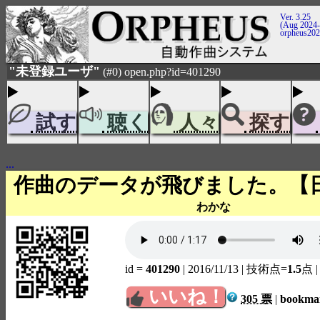
Ver. 3.25
(Aug 2024-
orpheus20
"未登録ユーザ"
(#0) open.php?id=401290
試す
聴く
人々
探す
...
作曲のデータが飛びました。【
わかな
id =
401290
| 2016/11/13
| 技術点=
1.5
点
いいね！
305 票
|
bookm