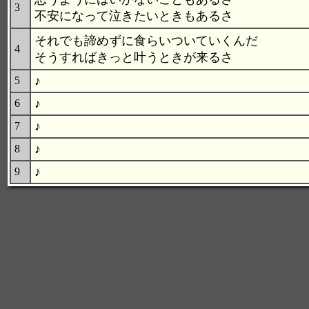
3
不安になって泣きたいときもあるさ
それでも諦めずに食らいついていくんだ
4
そうすればきっと叶うときが来るさ
♪
5
♪
6
♪
7
♪
8
♪
9