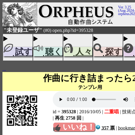
Ver. 3.25
(Aug 2024-
orpheus20
"未登録ユーザ"
(#0) open.php?id=395328
試す
聴く
人々
探す
...
作曲に行き詰まったら
テンプレ用
id =
395328
| 2016/10/05
|
二重唱
| 技術
|
再生 2758 回
|
いいね！
357 票
|
bookma