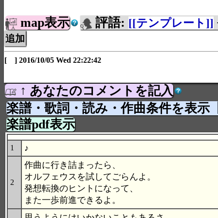
map表示
評語:
[[テンプレート]]
[ ] 2016/10/05 Wed 22:22:42
↑ あなたのコメントを記入
楽譜・歌詞・読み・作曲条件を表示
楽譜pdf表示
♪
1
作曲に行き詰まったら、
オルフェウスを試してごらんよ。
2
発想転換のヒントになって、
また一歩前進できるよ。
思うようにはいかないこともあるさ