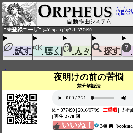
Ver. 3.25
(Aug 2024-
orpheus20
"未登録ユーザ"
(#0) open.php?id=377490
試す
聴く
人々
探す
...
夜明けの前の苦悩
差分解読法
id =
377490
| 2016/07/09
|
二重唱
| 技術
|
再生 2778 回
|
いいね！
340 票
|
bookm