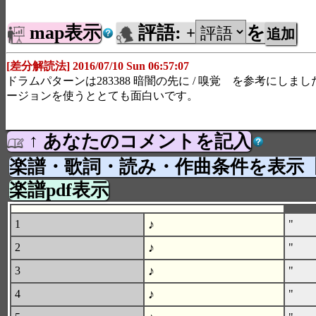
map表示
評語:
を
+
[差分解読法] 2016/07/10 Sun 06:57:07
ドラムパターンは283388 暗闇の先に / 嗅覚 を参考にしま
ージョンを使うととても面白いです。
↑ あなたのコメントを記入
楽譜・歌詞・読み・作曲条件を表示
楽譜pdf表示
♪
1
"
♪
2
"
♪
3
"
♪
4
"