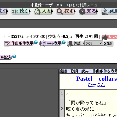
"未登録ユーザ"
(#0)
↓おもな利用メニュー
試す
聴く
人々
探す
知る
発
id =
355172
| 2016/01/30
| 技術点=
0.5
点
|
再生 2191 回
|
いい
作曲条件表示
map表示
評語:
を
+
トを記入
楽譜・歌詞・読み・作曲条件を表
Pastel collars
ひーさん
♪
1
「雨が降ってるね」
呟く君の頬に
2
ちょっと 心が揺れた