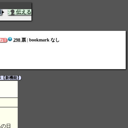
展
伝える
298 票
|
bookmark なし
ね！
示【新機能】
あの日