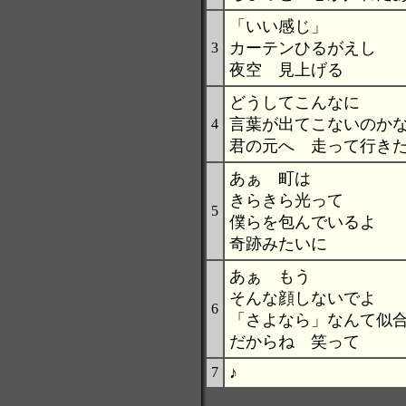
「いい感じ」
カーテンひるがえし
3
夜空 見上げる
どうしてこんなに
言葉が出てこないのか
4
君の元へ 走って行き
あぁ 町は
きらきら光って
5
僕らを包んでいるよ
奇跡みたいに
あぁ もう
そんな顔しないでよ
6
「さよなら」なんて似
だからね 笑って
♪
7