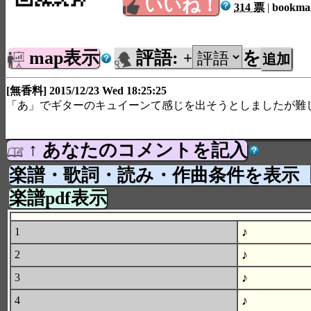
いいね！
314 票
|
bookm
map表示
評語:
を
+
[無香料] 2015/12/23 Wed 18:25:25
「あ」でギターのキュイーンて感じを出そうとしましたが難
↑ あなたのコメントを記入
楽譜・歌詞・読み・作曲条件を表示
楽譜pdf表示
♪
1
♪
2
♪
3
♪
4