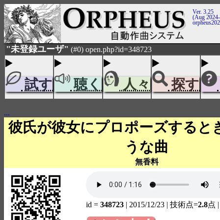
Ver. 3.25
(Aug 2024-
orpheus20
"未登録ユーザ"
(#0) open.php?id=348723
試す
聴く
人々
探す
...
彼氏が彼女にプロポーズすると
うな曲
無香料
id =
348723
| 2015/12/23
| 技術点=
2.8
点