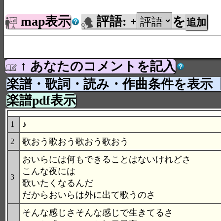
map表示
評語:
を
+
↑ あなたのコメントを記入
楽譜・歌詞・読み・作曲条件を表示
楽譜pdf表示
♪
1
歌おう歌おう歌おう歌おう
2
おいらには何もできることはないけれどさ
こんな夜には
3
歌いたくなるんだ
だからおいらは外に出て歌うのさ
そんな感じさそんな感じで生きてるさ