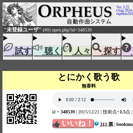
Ver. 3.25
(Aug 2024-
orpheus20
"未登録ユーザ"
(#0) open.php?id=348539
試す
聴く
人々
探す
...
とにかく歌う歌
無香料
id =
348539
| 2015/12/21
| 技術点=
1.5
点
いいね！
311 票
|
bookm