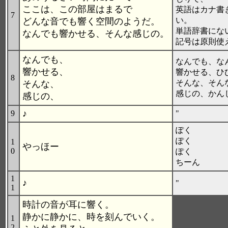
ここは、この部屋はまるで
英語はカナ書
7
い。
どんな音でも響く空間のようだ。
単語辞書にな
なんでも響かせる、そんな感じの。
記号は原則使
なんでも、
なんでも、な
響かせる、
響かせる、ひ
8
そんな、そん
そんな、
感じの、かん
感じの、
♪
9
"
ぽく
ぽく
1
やっほー
0
ぽく
ちーん
1
♪
"
1
時計の音が耳に響く。
静かに静かに、時を刻んでいく。
1
2