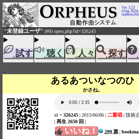
Ver. 3.25
(Aug 2024-
orpheus20
"未登録ユーザ"
(#0) open.php?id=326245
試す
聴く
人々
探す
...
あるあついなつのひ
かさね。
id =
326245
| 2015/06/06
|
二重唱
| 技術
|
再生 2650 回
|
いいね！
299 票
|
bookm