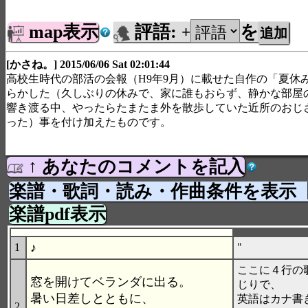
map表示
評語:
を
+
[かさね。] 2015/06/06 Sat 02:01:44
高校生時代の部活の会報（H9年9月）に載せた自作の「夏休
らかした（久しぶりの休みで、家に誰もおらず、静かな部屋
響き渡る中、やったらたまたま外を散歩していた近所のおじ
った）事を付け加えたものです。
↑ あなたのコメントを記入
楽譜・歌詞・読み・作曲条件を表示
楽譜pdf表示
♪
1
"
ここに４行の
窓を開けてベランダに出る。
じりで、
暑い日差しとともに、
英語はカナ書
2