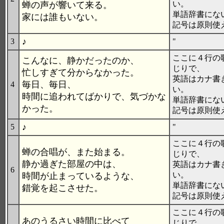
い。
蝉の声が響いて来る。
単語辞書にな
家には誰もいない。
記号は原則使
♪
3
"
ここに４行の
こんなに、静かだったのか、
じりで、
忙しすぎて分からなかった。
英語はカナ書
毎日、毎日、
4
い。
時間に追われてばかりで、気づかな
単語辞書にな
かった。
記号は原則使
♪
5
"
ここに４行の
蝉の合唱が、また始まる。
じりで、
静か過ぎた部屋の中は、
英語はカナ書
6
い。
時間が止まっているような、
単語辞書にな
錯覚を起こさせた。
記号は原則使
ここに４行の
あのうるさい時間に比べて
じりで、