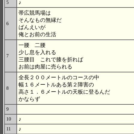
♪
5
帯広競馬場は
そんなもの無縁だ
6
ばんえいが
俺とお前の生活
一腰 二腰
少し息を入れる
7
三腰目 これで膝を折れば
お前は肉屋に売られる
全長２００メートルのコースの中
幅１６メートルある第２障害の
8
高さ１．６メートルの天板に登るんだ
かならず
9
♪
10
♪
11