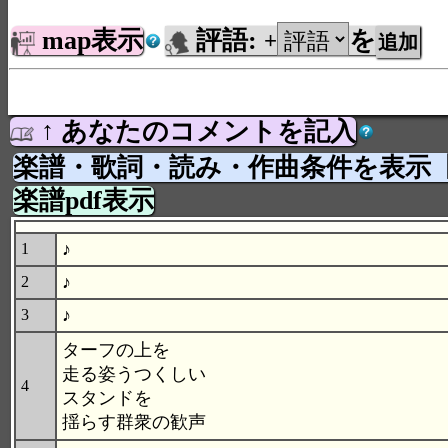
map表示
評語:
を
+
↑ あなたのコメントを記入
楽譜・歌詞・読み・作曲条件を表示
楽譜pdf表示
♪
1
♪
2
♪
3
ターフの上を
走る姿うつくしい
4
スタンドを
揺らす群衆の歓声