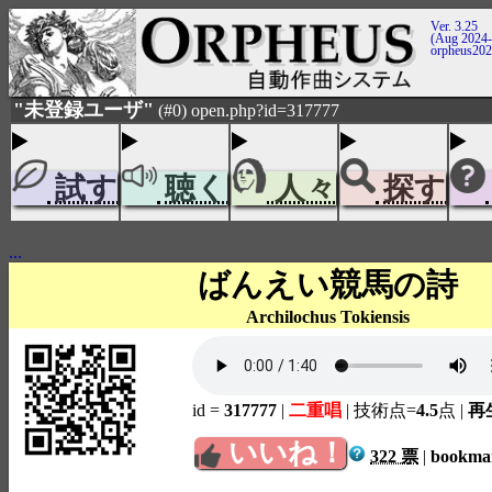
Ver. 3.25
(Aug 2024-
orpheus20
"未登録ユーザ"
(#0) open.php?id=317777
試す
聴く
人々
探す
...
ばんえい競馬の詩
Archilochus Tokiensis
id =
317777
|
二重唱
| 技術点=
4.5
点
|
再生
いいね！
322 票
|
bookm