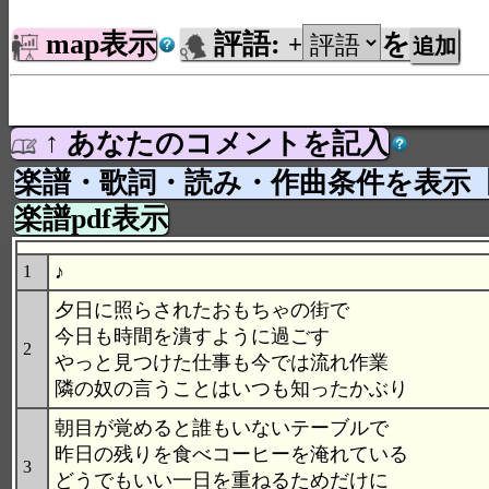
map表示
評語:
を
+
↑ あなたのコメントを記入
楽譜・歌詞・読み・作曲条件を表示
楽譜pdf表示
♪
1
夕日に照らされたおもちゃの街で
今日も時間を潰すように過ごす
2
やっと見つけた仕事も今では流れ作業
隣の奴の言うことはいつも知ったかぶり
朝目が覚めると誰もいないテーブルで
昨日の残りを食べコーヒーを淹れている
3
どうでもいい一日を重ねるためだけに