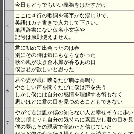
今日もどうでもいい義務をはたすだけ
ここに４行の歌詞を漢字かな混じりで、
英語はカナ書きで入力して下さい。
4
単語辞書にない仮名小文字や
記号は原則使えません。
君に初めて出会ったのは春
別にその時は気にもならなかった
5
秋の風が吹き金木犀が香るあの日
僕は君が欲しいと思った
君の姿が眼に映るたび胸は高鳴り
やさしい声を聞くたびに僕は声を失う
6
しかし僕には自分の感情を理解する術もなく
思いほどに君の目を見つめることもできない
やがて君は誰か僕の知らない人と幸せそうに歩い
彼は僕よりも自分の気持ちに素直だし君の目を見
7
僕の夢はその現実で覚めたと信じていた