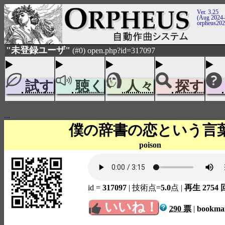
Ver. 3.25
(Aug 2024-
orpheus20
"未登録ユーザ"
(#0) open.php?id=317097
試す
聴く
人々
探す
...
僕の辞書の恋という言
poison
id =
317097
| 技術点=
5.0
点
|
再生 2754 
いいね！
290 票
|
bookm