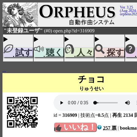
Ver. 3.25
(Aug 2024-
orpheus20
"未登録ユーザ"
(#0) open.php?id=316909
試す
聴く
人々
探す
...
チョコ
りゅうせい
id =
316909
| 技術点=
0.5
点
|
再生 2134 
いいね！
257 票
|
bookm