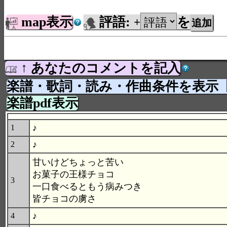
map表示
評語:
を
+
↑ あなたのコメントを記入
楽譜・歌詞・読み・作曲条件を表示
楽譜pdf表示
♪
1
♪
2
甘いけどちょっと苦い
お菓子の王様チョコ
3
一口食べるともう病みつき
皆チョコの虜さ
♪
4