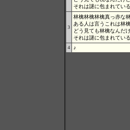
それは謎に包まれてい
林檎林檎林檎真っ赤な
ある人は言うこれは林
3
どう見ても林檎なんだ
それは謎に包まれてい
♪
4