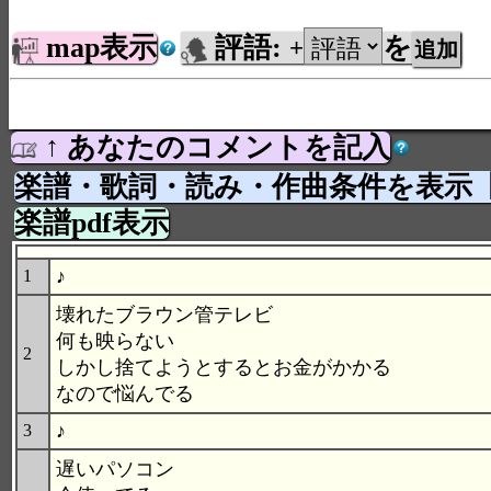
map表示
評語:
を
+
↑ あなたのコメントを記入
楽譜・歌詞・読み・作曲条件を表示
楽譜pdf表示
♪
1
壊れたブラウン管テレビ
何も映らない
2
しかし捨てようとするとお金がかかる
なので悩んでる
♪
3
遅いパソコン