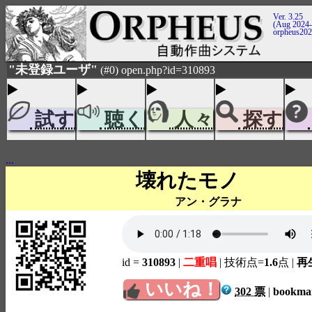
Ver. 3.25
(Aug 2024-
orpheus20
"未登録ユーザ"
(#0) open.php?id=310893
試す
聴く
人々
探す
...
壊れたモノ
アン・グラナ
id =
310893
|
二重唱
| 技術点=
1.6
点
|
再生
いいね！
302 票
|
bookm