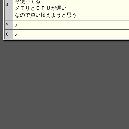
今使ってる
4
メモリとＣＰＵが遅い
なので買い換えようと思う
♪
5
♪
6