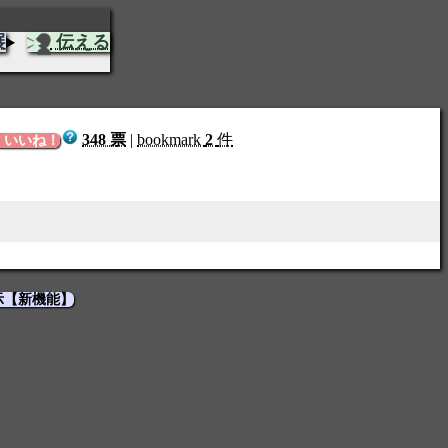
展
伝える
348 票
|
bookmark
2
件
いいね！
示【新機能】