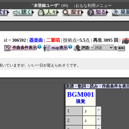
"未登録ユーザ"
(#0)
↓おもな利用メニュー
試す
聴く
人々
探す
知る
発
id =
306592
|
器楽曲
|
二重唱
| 技術点=
5.5
点
|
再生 3095 回
|
作曲条件表示
map表示
評語:
を
+
頂いていますが、いい一日が迎えられそうです。
楽譜・歌詞・読み・作曲条件を表
BGM001
嗅覚
♪
1
"
♪
2
"