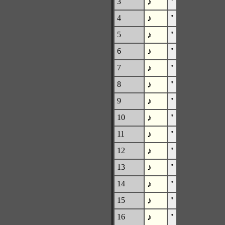
♪
3
"
♪
4
"
♪
5
"
♪
6
"
♪
7
"
♪
8
"
♪
9
"
♪
10
"
♪
11
"
♪
12
"
♪
13
"
♪
14
"
♪
15
"
♪
16
"