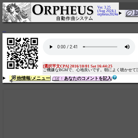
Ver. 3.25
(Aug 2024-)
orpheus2024a
...
[選択平文CPA] 2016/10/01 Sat 16:44:25
ご機嫌なBGMで、心地良いです。朝によく聴かせて
他情報/メニュー
↑ あなたのコメントを記入