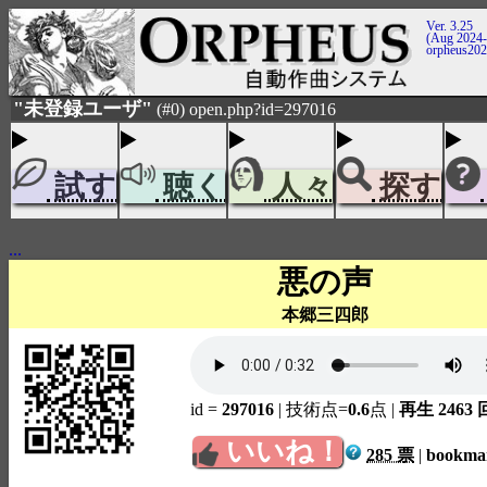
Ver. 3.25
(Aug 2024-
orpheus20
"未登録ユーザ"
(#0) open.php?id=297016
試す
聴く
人々
探す
...
悪の声
本郷三四郎
id =
297016
| 技術点=
0.6
点
|
再生 2463 
いいね！
285 票
|
bookm