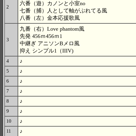
六番（遊）カノンと小室no
2
七番（捕）人として軸がぶれてる風
八番（左）金本応援歌風
九番（右）Love phantom風
先発 456ｍ456ｍ1
3
中継ぎ アニソンBメロ風
抑え シンプル1（IIIV)
♪
4
♪
5
♪
6
♪
7
♪
8
♪
9
♪
10
♪
11