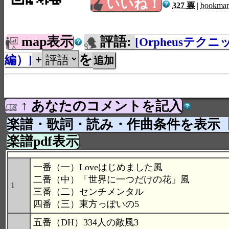
いいね！
327 票
|
bookma
map表示
評語:
[Orpheusテク
を
編）]
+
↑ あなたのコメントを記入
楽譜・歌詞・読み・作曲条件を表示
楽譜pdf表示
一番（一）Loveはじめました風
二番（中）「世界に一つだけの花」風
1
三番（二）センチメンタル
四番（三）東方っぽいの5
五番（DH）334人の敵風3