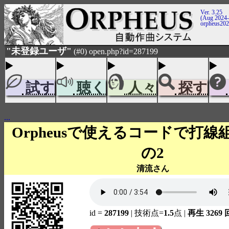
Ver. 3.25
(Aug 2024-
orpheus20
"未登録ユーザ"
(#0) open.php?id=287199
試す
聴く
人々
探す
...
Orpheusで使えるコードで打
の2
清流さん
id =
287199
| 技術点=
1.5
点
|
再生 3269 