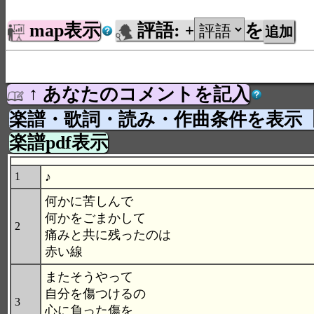
map表示
評語:
を
+
↑ あなたのコメントを記入
楽譜・歌詞・読み・作曲条件を表示
楽譜pdf表示
♪
1
何かに苦しんで
何かをごまかして
2
痛みと共に残ったのは
赤い線
またそうやって
自分を傷つけるの
3
心に負った傷を