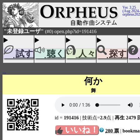
Ver. 3.25
(Aug 2024-
orpheus20
"未登録ユーザ"
(#0) open.php?id=191416
試す
聴く
人々
探す
...
何か
舞
id =
191416
| 技術点=
2.9
点
|
再生 2479 
いいね！
280 票
|
bookm