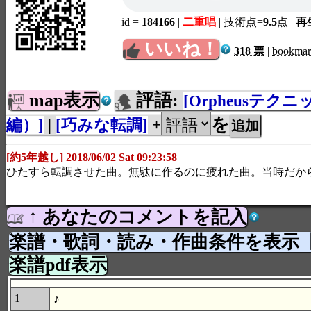
id =
184166
|
二重唱
| 技術点=
9.5
点
|
再生
いいね！
318 票
|
bookma
map表示
評語:
[Orpheusテク
を
編）]
|
[巧みな転調]
+
[約5年越し] 2018/06/02 Sat 09:23:58
ひたすら転調させた曲。無駄に作るのに疲れた曲。当時だか
↑ あなたのコメントを記入
楽譜・歌詞・読み・作曲条件を表示
楽譜pdf表示
♪
1