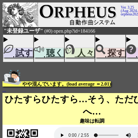
Ver. 3.25
(Aug 2024-
orpheus20
"未登録ユーザ"
(#0) open.php?id=184166
試す
聴く
人々
探す
やや混んでいます。(load average ＝2.01)
...
ひたすらひたすら…そう、ただ
へ…
趣味は転調