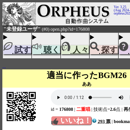
Ver. 3.25
(Aug 2024-
orpheus20
"未登録ユーザ"
(#0) open.php?id=176808
試す
聴く
人々
探す
...
適当に作ったBGM26
ああ
id =
176808
|
二重唱
| 技術点=
2.6
点
|
再生
いいね！
293 票
|
bookm