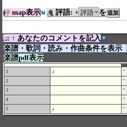
map表示
評語:
を
+
↑ あなたのコメントを記入
楽譜・歌詞・読み・作曲条件を表示
楽譜pdf表示
♪
1
"
2
"
3
"
4
"
♪
5
"