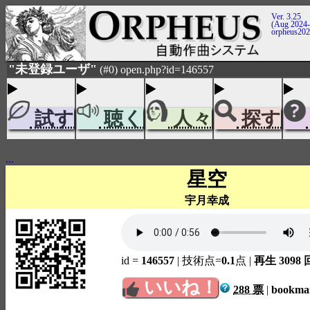
Ver. 3.25
(Aug 2024-
orpheus20
"未登録ユーザ"
(#0) open.php?id=146557
試す
聴く
人々
探す
...
星空
宇月幸成
id =
146557
| 技術点=
0.1
点
|
再生 3098 
いいね！
288 票
|
bookm