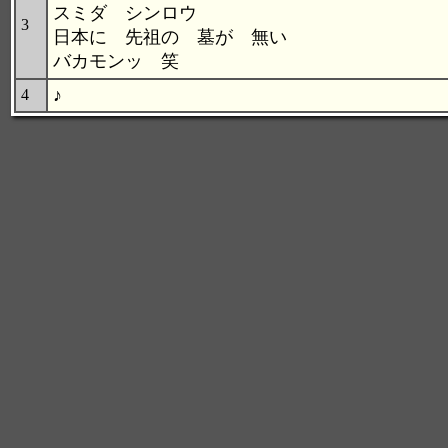
スミダ シンロウ
3
日本に 先祖の 墓が 無い
バカモンッ 笑
♪
4