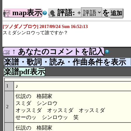
map表示
評語:
を
+
[ツノダノブロウ] 2017/09/24 Sun 16:52:13
スミダシンロウって誰ですか？
↑ あなたのコメントを記入
楽譜・歌詞・読み・作曲条件を表示
楽譜pdf表示
♪
1
伝説の 格闘家
スミダ シンロウ
2
オッスミダ オッスミダ オッスミダ
せーのッ シンロウッ 笑
伝説の 格闘家