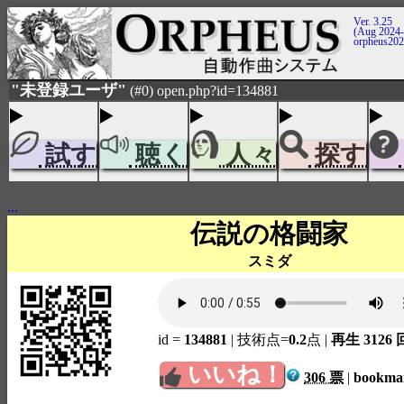
Ver. 3.25
(Aug 2024-
orpheus20
"未登録ユーザ"
(#0) open.php?id=134881
試す
聴く
人々
探す
...
伝説の格闘家
スミダ
id =
134881
| 技術点=
0.2
点
|
再生 3126 
いいね！
306 票
|
bookm