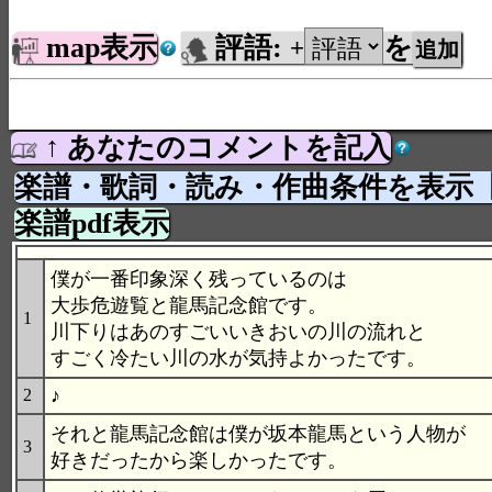
map表示
評語:
を
+
↑ あなたのコメントを記入
楽譜・歌詞・読み・作曲条件を表示
楽譜pdf表示
僕が一番印象深く残っているのは
大歩危遊覧と龍馬記念館です。
1
川下りはあのすごいいきおいの川の流れと
すごく冷たい川の水が気持よかったです。
♪
2
それと龍馬記念館は僕が坂本龍馬という人物が
3
好きだったから楽しかったです。