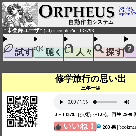
Ver. 3.25
(Aug 2024-
orpheus20
"未登録ユーザ"
(#0) open.php?id=133793
試す
聴く
人々
探す
...
修学旅行の思い出
三年一組
id =
133793
| 技術点=
1.6
点
|
再生 2990 
いいね！
288 票
|
bookma