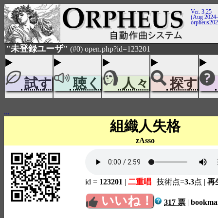
Ver. 3.25
(Aug 2024-
orpheus20
"未登録ユーザ"
(#0) open.php?id=123201
試す
聴く
人々
探す
...
組織人失格
zAsso
id =
123201
|
二重唱
| 技術点=
3.3
点
|
再生
いいね！
317 票
|
bookm