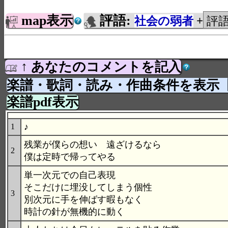
map表示
評語:
社会の弱者
+
↑ あなたのコメントを記入
楽譜・歌詞・読み・作曲条件を表示
楽譜pdf表示
♪
1
残業が僕らの想い 遠ざけるなら
2
僕は定時で帰ってやる
単一次元での自己表現
そこだけに埋没してしまう個性
3
別次元に手を伸ばす暇もなく
時計の針が無機的に動く