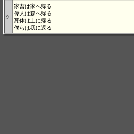
家畜は家へ帰る
偉人は森へ帰る
9
死体は土に帰る
僕らは我に返る