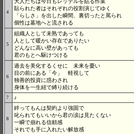
大人たちは今日もレッテルを貼る作業
貼られた者はそれぞれの役割演じてゆく
4
「らしさ」を出した瞬間、裏切ったと罵られ
個性は墓地へと流される
組織人として未熟であっても
人として暖かい存在でありたい
5
どんなに高い壁があっても
君のもとへ駆けつける
過去を美化するくせに 未来を憂い
目の前にある「今」 軽視して
6
独善的投資に惑わされ
身体を一生紐で縛り続ける
♪
7
絆ってもんは契約より強固で
叱られてもいいから君の涙は見たくない
8
一瞬で崩れる信頼感
それでも手に入れたい解放感