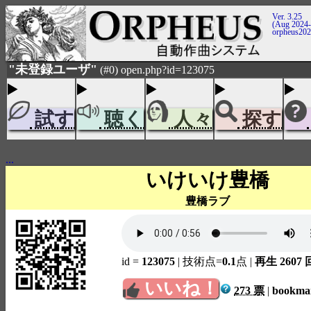
Ver. 3.25
(Aug 2024-
orpheus20
"未登録ユーザ"
(#0) open.php?id=123075
試す
聴く
人々
探す
...
いけいけ豊橋
豊橋ラブ
id =
123075
| 技術点=
0.1
点
|
再生 2607 
いいね！
273 票
|
bookm