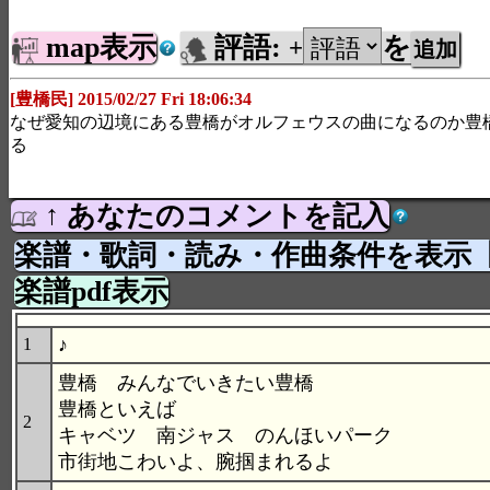
map表示
評語:
を
+
[豊橋民] 2015/02/27 Fri 18:06:34
なぜ愛知の辺境にある豊橋がオルフェウスの曲になるのか豊
る
↑ あなたのコメントを記入
楽譜・歌詞・読み・作曲条件を表示
楽譜pdf表示
♪
1
豊橋 みんなでいきたい豊橋
豊橋といえば
2
キャベツ 南ジャス のんほいパーク
市街地こわいよ、腕掴まれるよ