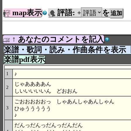
map表示
評語:
を
+
↑ あなたのコメントを記入
楽譜・歌詞・読み・作曲条件を表示
楽譜pdf表示
♪
1
じゃああああん
2
しいいいいいん どおおん
ごおおおおおっ しゃあんしゃあんしゃん
3
ひゅううううう
♪
だんっだんっだんっだんだん