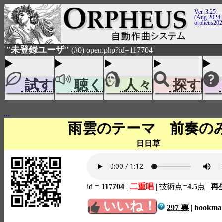
Ver. 3.25
(Aug 2024-
orpheus20
"未登録ユーザ"
(#0) open.php?id=117704
試す
聴く
人々
探す
...
雨雲のテーマ 前奏の
日日草
id =
117704
|
二重唱
| 技術点=
4.5
点
|
再生
いいね！
297 票
|
bookm