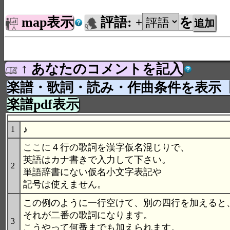
map表示
評語:
を
+
↑ あなたのコメントを記入
楽譜・歌詞・読み・作曲条件を表示
楽譜pdf表示
♪
1
ここに４行の歌詞を漢字仮名混じりで、
英語はカナ書きで入力して下さい。
2
単語辞書にない仮名小文字表記や
記号は使えません。
この例のように一行空けて、別の四行を加えると
それが二番の歌詞になります。
3
こうやって何番までも加えられます。