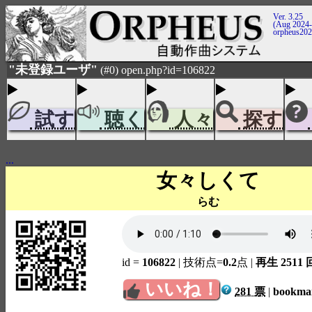
Ver. 3.25
(Aug 2024-
orpheus20
"未登録ユーザ"
(#0) open.php?id=106822
試す
聴く
人々
探す
...
女々しくて
らむ
id =
106822
| 技術点=
0.2
点
|
再生 2511 
いいね！
281 票
|
bookm