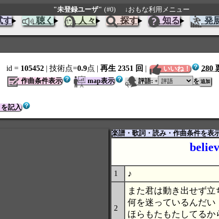
"未登録ユーザ"
(#0)
↓おもな利用メニュー
試す
聴く
人々
探す
知る
発
id =
105452
| 技術点=
0.9
点
|
再生 2351 回
|
280 
いいね！
作曲条件表示
map表示
評語:
を
+
トを記入
楽譜・歌詞・読み・作曲条件を表
belie
♪
1
また君は動き出せず立
何を迷っているんだい
2
ほらもたもたしてるか