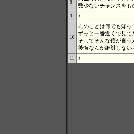
8
数少ないチャンスをも
♪
9
君のことは何でも知っ
ずっと一番近くで見て
10
そしてそんな僕が言う
後悔なんか絶対しない
♪
11