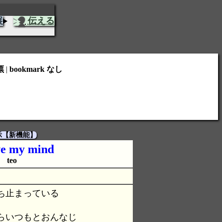
展
伝える
票
|
bookmark なし
示【新機能】
ve my mind
teo
ち止まっている
らいつもとおんなじ