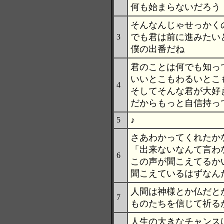
何も始まらないだろう
そんなんじゃせっかく
でも君は前に進みたい
3
僕の出番だね
君のことは何でも知っ
いいとこもわるいとこ
4
そしてそんな君が大好
だからもっと自信持っ
♪
5
さあわかってくれたか
「出来ないなんて言わ
6
この声が聞こえてるか
聞こえているはずなん
人間は神様とか仏だと
7
ものたちを信じて祈る
人生の大きなチャンス