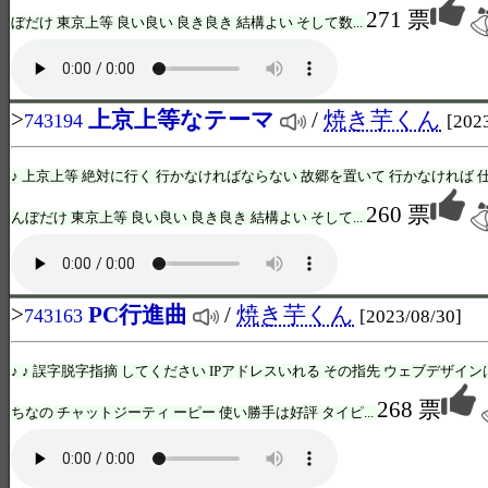
271 票
ぼだけ 東京上等 良い良い 良き良き 結構よい そして数...
>
上京上等なテーマ
/
焼き芋くん
743194
[202
♪ 上京上等 絶対に行く 行かなければならない 故郷を置いて 行かなければ 
260 票
んぼだけ 東京上等 良い良い 良き良き 結構よい そして...
>
PC行進曲
/
焼き芋くん
743163
[2023/08/30]
♪ ♪ 誤字脱字指摘 してください IPアドレスいれる その指先 ウェブデザイン
268 票
ちなの チャットジーティ ーピー 使い勝手は好評 タイピ...