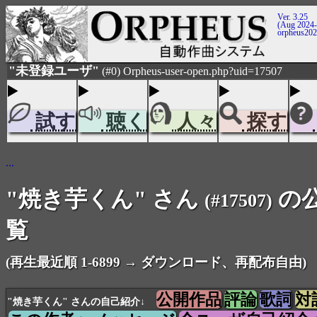
Ver. 3.25
(Aug 2024-
orpheus20
"未登録ユーザ"
(#0) Orpheus-user-open.php?uid=17507
試す
聴く
人々
探す
...
"焼き芋くん" さん
の
(#17507)
覧
(再生最近順 1-6899 → ダウンロード、再配布自由)
公開作品
評論
歌詞
対
"焼き芋くん" さんの自己紹介↓