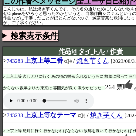
この作者へメッセージ
全ユーザ自己紹介
こんにちは。私は焼き芋くんです。その名の通りためにならない歌を
ぜOrpheusをやろうと思ったのかというと、自動作曲システムという
作曲などに干渉したことがほとんどないので、滅茶苦茶な歌詞になっ
が、ご了承ください。
検索表示条件
作品id タイトル
/
作者
>
上京上等二番
/
焼き芋くん
743283
[2023/08/3
♪ 上京上等 久しぶりに行く あの頃の栄光 忘れないうちに 故郷に帰って 何
264 票
からない 数年ぶりの 東京は 雰囲気が良く 賑やかだった...
>
上京上等なテーマ
/
焼き芋くん
743238
[202
♪ 上京上等 絶対に行く 行かなければならない 故郷を置いて 行かなければ 