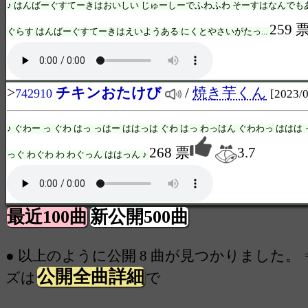
♪ はんばーぐすてーきはおいしい じゅーしーでふわふわ そーすはなんでも
259 
ぐらす はんばーぐすてーきはえいようある にくとやさいがたっ...
>
チキンおたけび
/
焼き芋くん
742910
[2023/0
♪ ぐわー っ ぐわ はっ っはー ははっは ぐわ はっ わっはん ぐわわっ ははは 
268 票
3.7
っぐ わぐわ わ わぐっん ははっん ♪
最近100曲
新公開500曲
● 以上のように公開 8 曲が見つかりました。 
公開全曲詳細
ズは
で