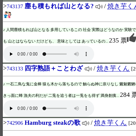
>
塵も積もれば山となる?
/
焼き芋く
743137
♪ 人間塵積もれば山となる 多用しているこの 社会 実際はどうなのか 実験で
235 票
も 山とはならない だけども、 意味としては あっているの...
>
四字熟語＋ことわざ
/
焼き芋くん
743133
[2
♪ 一石二鳥な鬼に金棒 猿も木から落ちるので 触らぬ神に祟りなし 魑魅魍魎
284 
きっ面に蜂 漁夫の利だが 二兎を追う者は一兎をも得ず 満身創痍...
>
Hamburg steakの歌
/
焼き芋くん
742906
[20