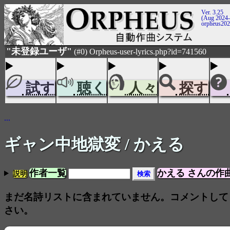
Ver. 3.25
(Aug 2024-
orpheus20
"未登録ユーザ"
(#0) Orpheus-user-lyrics.php?id=741560
試す
聴く
人々
探す
...
ギャン中地獄変
/ かえる
作者一覧
かえる さんの作
説明
まだ名詩リストに含まれていません。コメントして
さい。