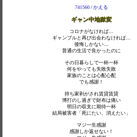
741560
/
かえる
ギャン中地獄変
コロナがなければ…
ギャンブルと再び出会わなければ…
後悔しかない…
普通の生活で良かったのに
その日暮らしで一杯一杯
何をやっても失敗失敗
家族のことは心配心配
でも感謝！
持ち家剥がされ賃貸賃貸
博打のし過ぎで財布は痛い
明日の収支に期待一杯
結局被害者「死にたい、消えたい」
マジ一生感謝
感謝しか返せない！