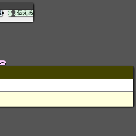
展
伝える
ルへ