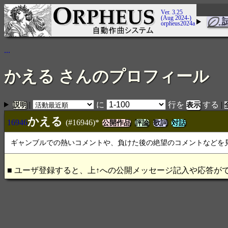
Ver. 3.25
(Aug 2024-)
orpheus2024a
...
かえる さんのプロフィール
|
に
行を
する
|
説明
かえる
16946
(#16946)*
公開作品
評論
歌詞
対話
ギャンブルでの熱いコメントや、負けた後の絶望のコメントなどを
■ ユーザ登録すると、上↑への公開メッセージ記入や応答が