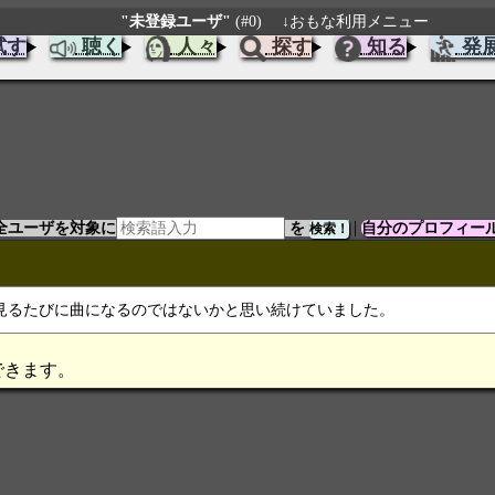
"未登録ユーザ"
(#0)
↓おもな利用メニュー
試す
聴く
人々
探す
知る
発
|
全ユーザを対象に
を
自分のプロフィー
見るたびに曲になるのではないかと思い続けていました。
できます。