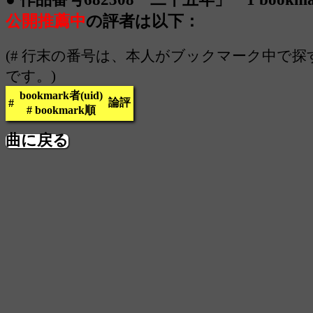
公開推薦中
の評者は以下：
(# 行末の番号は、本人がブックマーク中で
です。)
bookmark者(uid)
論評
#
# bookmark順
曲に戻る