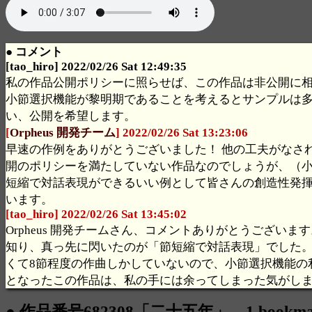
● コメント
[tao_hiro] 2022/02/26 Sat 12:49:35
私の作品公開ポリシーに照らせば、この作品は非公開に
小節選択機能が黎明期であることを考えるとサンプルは
い、公開を希望します。
[
Orpheus 開発チーム
] 2022/02/26 Sat 13:23:06
早速の作例をありがとうございました！ 他の工夫がなさ
開のポリシーを満たしていない作品なのでしょうが、（
短縮で対話表現ができるいい例として皆さんの創造性発
います。
[tao_hiro] 2022/02/26 Sat 13:45:02
Orpheus 開発チームさん、コメントありがとうございま
知り、真っ先に閃いたのが「節短縮で対話表現」でした
くて8節程度の作曲しかしていないので、小節選択機能の
となったこの作品は、私の手には余ってしまった気がし
● 作品番号682308「二十五年」 1 bookm