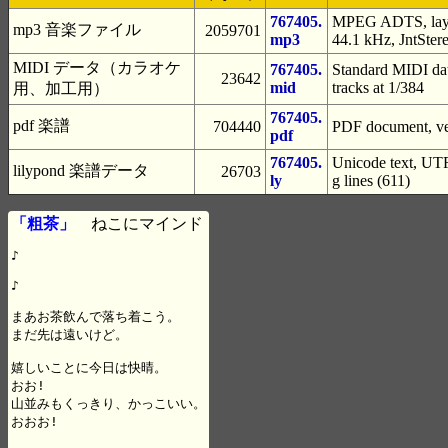
767405.
MPEG ADTS, layer
mp3 音楽ファイル
2059701
mp3
44.1 kHz, JntSter
MIDI データ（カラオケ
767405.
Standard MIDI dat
23642
mid
tracks at 1/384
用、加工用）
767405.
pdf 楽譜
704440
PDF document, ver
pdf
767405.
Unicode text, UTF
lilypond 楽譜データ
26703
ly
g lines (611)
「粗茶」
ねこにマインド
♪

♪

まあお茶飲んで落ち着こう。

まだ先は遠いけど。

嬉しいことに今日は快晴。

おお!

山並みもくっきり、かっこいい。

おおお!
