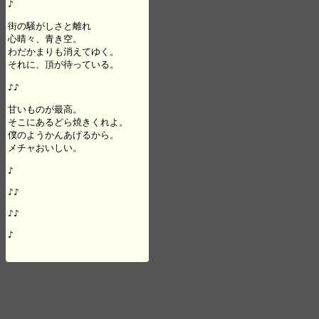
♪

街の騒がしさと離れ

心晴々、青き空。

わだかまりも消えてゆく。

それに、頂が待っている。

♪♪

甘いものが最高。

そこにあるどら焼きくれよ。

僕のようかんあげるから。

メチャおいしい。

♪

♪♪

♪♪

♪
