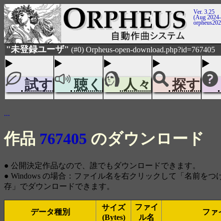
Ver. 3.25
(Aug 2024-
orpheus20
"未登録ユーザ"
(#0) Orpheus-open-download.php?id=767405
試す
聴く
人々
探す
...
作品
767405
のダウンロード
● 公開決定作品なので、誰でもダウンロードできます。
● Windows の場合：ファイル名を右クリックして「名前を
存」でダウンロードできます。
ファイ
サイズ
データ種別
ファ
(Bytes)
ル名