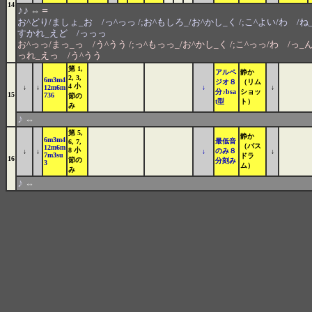
14
♪♪
=
⇔
お^どり/ましょ_お /っ^っっ /;お^もしろ_/お^かし_く /;こ^よい/わ /ね_ん
すかれ_えど /っっっ
お^っっ/まっ_っ /う^うう /;っ^もっっ_/お^かし_く /;こ^っっ/わ /っ_ん/
っれ_えっ /う^うう
第 1,
アルペ
静か
2, 3,
6m3m4
ジオ８
（リム
4 小
↓
↓
12m6m
↓
↓
分♪bsa
ショッ
15
736
節の
t型
ト）
み
♪
⇔
第 5,
静か
6m3m4
最低音
6, 7,
（バス
12m6m
8 小
のみ８
↓
↓
↓
↓
7m3su
ドラ
16
節の
分刻み
3
ム）
み
♪
⇔