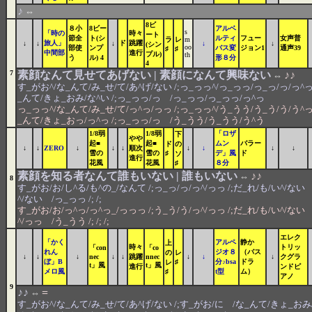
♪
⇔
8ビ
８小
8ビー
アルベ
s
「時の
時々
ート
節全
ト(シ
ルティ
フュー
女声普
ラ
レ
m
旅人」
ド
跳躍
↓
↓
↓
↓
↓
(シン
oo
部使
ンプ
バス変
ジョン1
通声39
♯
♯
中間部
進行
プル)
th
う
ル) 4
形８分
4
7
素顔なんて見せてあげない | 素顔になんて興味ない
♪♪
⇔
す_がお^/な_んて/み_せ/て/あ^げ/ない /;っ_っっ^/っ_っっ/っ_っ/っ/っ^っ
_んて/きょ_おみ/な^い /;っ_っっ/っ /っ_っっ/っ_っっ/っ^っ
っ_っっ^/な_んて/み_せ/て/っ^っ/っっ /;っ_っっ^/う_うう/う_う/う/う^っ
_んて/きょ_おっ/っ^っ /;っ_っっ/っ /う_うう/う_うう/う^う
1/8弱
1/8弱
「ロザ
下
やや
起■
起■
ムン
バラー
ド
の
↓
↓
ZERO
↓
↓
↓
順次
↓
↓
↓
↓
雪の
雪の
♯
デ」風
ド
ソ
進行
花風
花風
♯
８分
素顔を知る者なんて誰もいない | 誰もいない
♪♪
⇔
8
す_がお/お/し^る/も^の_/なんて /;っ_っ/っ/っ^/っっ /;だ_れ/も/い^/ない 
^/ない /っ_っっ /; /;
す_がお/お/っ^っ/っ^っ_/っっっ /;う_う/う/っ^/っっ /;だ_れ/も/い^/ない 
^/っっ /う_うう /; /; /;
エレク
「かく
アルペ
静か
上
時々
トリッ
「con
「co
れん
ジオ８
（バス
の
レ
↓
↓
↓
nec
↓
↓
跳躍
nnec
↓
↓
↓
クグラ
ぼ」B
♯
分♪bsa
ドラ
レ
t」風
t」風
進行
ンドピ
メロ風
♯
t型
ム）
アノ
9
♪♪
=
⇔
す_がお^/な_んて/み_せ/て/あ^げ/ない /;す_がお/に /な_んて/きょ_おみ/