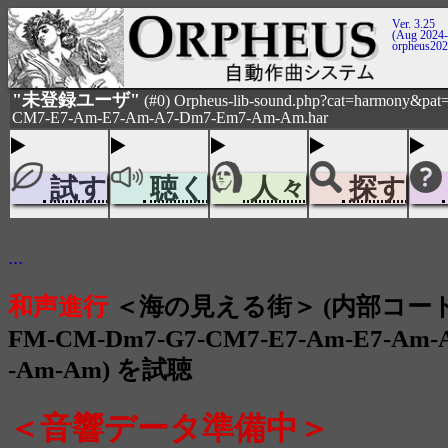
Ver. 3.25
(Aug 2024-
orpheus20
"未登録ユーザ"
(#0) Orpheus-lib-sound.php?cat=harmony&p
CM7-E7-Am-E7-Am-A7-Dm7-Em7-Am-Am.har
試す
聴く
人々
探す
...
和声進行
＜海の見える街＞ (内部コード
FM-CM-Dm7-G7-CM7-E7-Am-E7-Am-
-Am-Am) を試聴
＜音響データ準備中＞