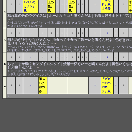
「雨だ
ルベルの
上の
上の
オ
↓
↓
↓
↓
↓
↓
↓
↓
↓
↓
れ」風
↓
↓
カノン」
星」
星」
ラ
１６分
風
風
風
手
4
枯れ葉の色のウグイスは | ホーホケキョと鳴くんだよ | 毛虫大好きホトトギス 
=
⇔
か^れは/の/い^ろ_/の/う^ぐ_いす/わ /;ほ^おほけ_きょ/と/な^く/ん/だ/よ /;け^むし/だ_いすき
かきょく/と/な^く/ん/だ/よ
↓
↓
↓
↓
↓
↓
↓
↓
↓
↓
↓
↓
↓
↓
↓
↓
飛ぶのが上手なツバメさん | 虫食って土食って渋ーいと鳴くんだよ | 色がきれい
5
仕りそうろうと鳴くんだよ
=
⇔
と^ぶ/の/が/じょ^おず_/な/つ^ばめさん /;む^しく_っ/て/つ^ち_/く_っ/て/し^ぶ_/い_/と/な^く/ん/
ほ^おじろ/わ /;い^っぴつけ_えじょお/つ^かまつ_り/そ_お/ろ_おと/な^く/ん/だ/よ
↓
↓
↓
↓
↓
↓
↓
↓
↓
↓
↓
↓
↓
↓
↓
↓
ちょこまか動くセンダイムシクイ | 焼酎一杯ぐいーと鳴くんだよ | 黄色いくちば
6
しと鳴くんだよ
=
⇔
ちょ_こまか/う^ご_く/せ^んだいむ_しくい /;しょ^おちゅういっぱい_/ぐ^い_い/と/な^く/ん/だ/
るさん /;お/き^くにじゅう_/し/と/な^く/ん/だ/よ
第 7,
「ビゼ
8 小
ーのハ
↓
↓
↓
↓
↓
↓
節の
バネ
7
み
ラ」風
♪
⇔