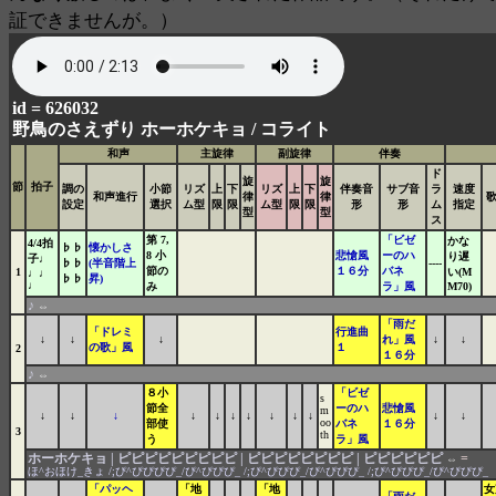
証できませんが。）
id = 626032
野鳥のさえずり ホーホケキョ /
コライト
和声
主旋律
副旋律
伴奏
ド
旋
旋
節
拍子
調の
小節
リズ
上
下
リズ
上
下
伴奏音
サブ音
ラ
速度
和声進行
律
律
設定
選択
ム型
限
限
ム型
限
限
形
形
ム
指定
型
型
ス
第 7,
「ビゼ
かな
4/4拍
♭♭
懐かしさ
8 小
悲愴風
ーのハ
り遅
子♩
♭♭
(半音階上
----
節の
１６分
バネ
1
い(M
♩♩
♭♭
昇)
♩
み
ラ」風
M70)
♪
⇔
「雨だ
「ドレミ
行進曲
↓
↓
↓
れ」風
↓
↓
の歌」風
１
2
１６分
♪
⇔
８小
「ビゼ
s
節全
ーのハ
悲愴風
m
↓
↓
↓
↓
↓
↓
↓
↓
↓
↓
↓
↓
oo
部使
バネ
１６分
3
th
う
ラ」風
ホーホケキョ | ピピピピピピピピピ | ピピピピピピピピ | ピピピピピピ
=
⇔
ほ^おほけ_きょ /;ぴ^ぴぴぴぴ_/ぴ^ぴぴぴ_ /;ぴ^ぴぴぴ_/ぴ^ぴぴぴ_ /;ぴ^ぴぴぴ_/ぴ^ぴぴぴ_
「パッヘ
「地
「地
女