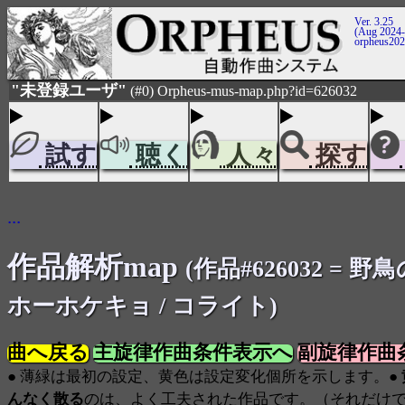
Ver. 3.25
(Aug 2024-
orpheus20
"未登録ユーザ"
(#0) Orpheus-mus-map.php?id=626032
試す
聴く
人々
探す
...
作品解析map
(作品#626032 = 
ホーホケキョ / コライト)
曲へ戻る
主旋律作曲条件表示へ
副旋律作曲
● 薄緑は最初の設定、黄色は設定変化個所を示します。●
んなく散る
のは、よく工夫された作品です。（それだけ