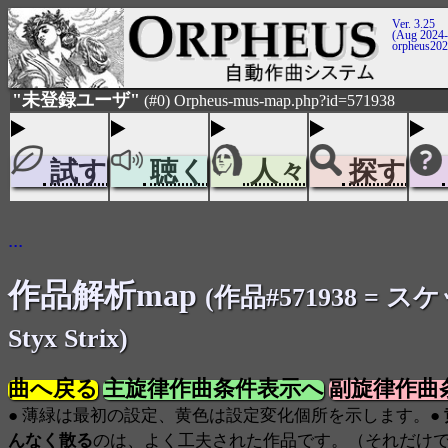
Ver. 3.25
(Aug 2024-
orpheus20
"未登録ユーザ"
(#0) Orpheus-mus-map.php?id=571938
試す
聴く
人々
探す
...
作品解析map
(作品#571938 = 
Styx Strix)
曲へ戻る
主旋律作曲条件表示へ
副旋律作曲
● 薄緑は最初の設定、黄色は設定変化個所を示します。●
んなく散る
のは、よく工夫された作品です。（それだけ