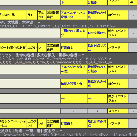
ロック1
04)
下
分刻み
下の
ほぼ跳躍
アルベルティバス
最低音のみ付
「River」風
ラ♯
8ビート1
↓
ラ♯
進行
変形８分
点
洪水や、大地震、大津波
=
⇔
っ^せえ/お_おし/ し^ぜんさ_いがい /;こ_おず_い/や/ だ^い/じし_ん/ お^お/つ^なみ
「雨だれ」風１６
静か（バスド
ロック風02ss
↓
分
ラム）
ほぼ跳躍
低音付点リズ
8ビート(変化のある)
上のレ
レ
行進曲１
バラード
↓
進行
ム
デミック、生命の危機 | 多大な損失、世界の危機
=
⇔
_んでみっ_く/せ_えめ_え/の^/き_き /;た^だい/な/そ^んしつ/ せ_かい_/の^/き_き
_あああっ_あ/あ_ああ_あ/あ^/あ_あ /;あ^ああ/あ/あ^あああ/ あ_ああ_/あ^/あ_あ
アルペジオ８分♪b
最低音のみ４
静か（バスド
↓
sat型
分刻み
ラム）
最低音のみ付
拍刻み和音４分
8ビート1
↓
点
静か（バスド
----
----
↓
ラム）
↓
↓
ロック1
↓
16分シンコペーショ
上のフ
ほぼ跳躍
最低音のみ付
レ♯
行進曲１
バラード
↓
ン01ss
ァ♯
進行
点
た足取り | 到達、一望、晴れ渡る空
=
⇔
/;な^かなか/と^どか_/ぬ/ つ^かれ_た/あ^しどり /;と^おたつ/ _い^ち_ぼ^お/ _は^れ/わた_る_/