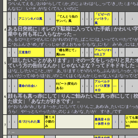
つ^いんてえる_/お/ゆ^らし/て /;か_のじょ/わ/は^し_っ/て/き_/た /;ま^
んな/に/ い^そ_が/なく/て/い_い/の/に
「ビゼーの
「てんとう虫の
↓
↓
アニソンBメロ風
↓
↓
↓
↓
ハバネラ」
↓
↓
↓
サンバ」風
風
ある日突然に | オレの下駄箱に入っていた手紙 | かわいい字
4
業中も何も耳に入らなかった
⇔
あ_る/ひ^/と^つぜん/に /;お^れ/の/げ^た_ばこ/に/は_いっ/て/い^/た/て^が
こ^おふん/さ^め_/ず /;っじゅ^ぎょおちゅう/も/な_に/も/ み^み_/に/は
「瞳を閉じて」
アルペジオ1
↓
↓
王道進行
↓
↓
↓
↓
↓
↓
↓
風kato
6分上下
「話したいことがあります」 | その一文をしっかりと見たオ
5
ていう方の告白なんか | じゃないよな？ってドキドキした
は^な_し/たい/こ^と_/が/ あ_り/ます /;そ^の/い^ち_ぶん/お/し^っか_り/と
らい/だ/って/ゆう/ほ^お_/の/こ^くはく/なんか /;じゃ/な_い/よ/な/って/
アルベルテ
8ビート(変化の
↓
↓
運命の出会い
↓
↓
↓
↓
ィバス変形
----
↓
↓
ある)
８分
顔も耳も真っ赤にして | りんご飴みたいに真っ赤にして |
6
た彼女 | 「あなたが好きです」
⇔
か^お/も/み^み_/も/ま^っか_/に/し^/て /;り^んご_あめ/み_たい/に/ま^っか
うら/ や^っと/い^っ/た/か_のじょ /;あ^な_た/が/ す^き_/です
第 7, 8
とても速
最高音４分
↓
↓
名づけられた葉
小節の
↓
↓
い (MM1
＋休符４分
7
み
80)
♪
⇔
休符８分低