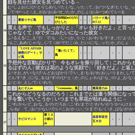
顔を見せた彼女を見つめている
⇔
む^しょお/に/ひ^とりじめ/し^/たく/な_っ/た /;て_/お/つ^なぎ/たく/な_っ/
_/て/や^っと /;え_がお/お/み^せ_/た/か_のじょ/お/み^つめ/て/い^る
半拍弱起■のびの
バラード風2
↓
↓
夏祭りサビ風
↓
↓
↓
↓
↓
↓
↓
びとした
017.12
震える声で でもしっかりと | 「オレも好きだよ」と言った
14
じゃなくて | ゆでダコみたいになった彼女
⇔
ふ^るえる/こ_え/で/ で/も /し^っか_り/と /;お^れ/も/す^き_/だ/よ/と/い
^んご_あめ/じゃ/な_く/て /;ゆ^でだこ/み_たい/に/な_っ/た/か_のじょ
「LOVE AFFAIR
「逢いたくて」
↓
↓
秘密のデート」サ
↓
↓
↓
↓
↓
↓
↓
↓
風
ビ風
予想外な言動ばかりで 今もオレを振り回して | これから
15
るはずの人 | 彼女は花のような笑顔で | 「好きだよ」と返
よ^そお_がい/な/げ^んどお/ばかり/で/い_ま/も/お^れ/お/ふ^りまわ_し/て 
どん/す^き_/に/な_る/は^ず/の/ひ^と /;か_のじょ/わ/は^な_/の/よ_お/な/え
よ/と/か_えし/て/く^れ/た
↓
↓
あにそんm
↓
「Greeeeeeen」風
↓
↓
↓
最高音のみ
↓
↓
↓
これからどうなるのだろう | これまでとは違う関係になって
手を繋いでいこうか | いつまでも草花が枯れぬように
16
⇔
こ^れ/から/ど_お/な_る/の/だろお /;こ^れ/まで/と/わ/ち^がう/か^んけえ/に
_ら/ね/ て_/お/つ^ない/で/い^こお/か /;い_つ/まで/も/く^さ_ばな/が/か
第 7, 8
低音和音交
↓
↓
サビロマンス
小節の
↓
↓
↓
互８分
17
み
♪
⇔
マイペースでいき