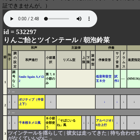
証できませんが。）
id = 532297
りんご飴とツインテール /
朝泡鈴菜
和声
主旋律
伴奏
調
サ
ド
拍
旋
節
の
小節選
上
下
ブ
ラ
子
和声進行
リズム型
律
伴奏音形
速度指
設
択
限
限
音
ム
型
定
形
ス
調
第 7, 8
号
低音和音交
試
Smile Again Aメロ
小節の
----
(MM136)
な
2
互８分
作2
1
み
し
♪
⇔
ポジティブ（半音
↓
↓
↓
↓
↓
↓
↓
上下）
2
♪
⇔
８小節
「そばにいる
アルペジオ1
↓
↓
千本桜Ｂメロ風
全部使
↓
↓
↓
↓
↓
↓
ね」風
6分上行
う
ツインテールを揺らして | 彼女は走ってきた | 待ち合わせ５
3
がなくていいのに
⇔