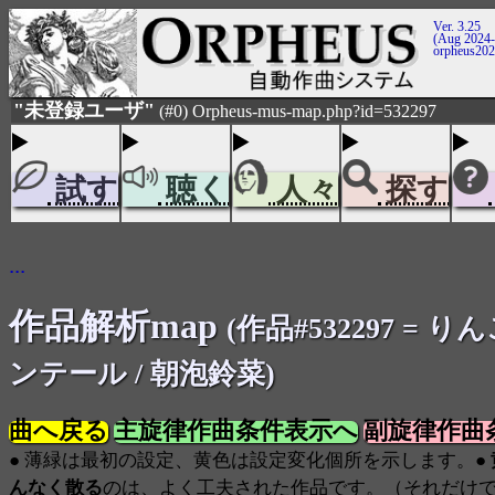
Ver. 3.25
(Aug 2024-
orpheus20
"未登録ユーザ"
(#0) Orpheus-mus-map.php?id=532297
試す
聴く
人々
探す
...
作品解析map
(作品#532297 = 
ンテール / 朝泡鈴菜)
曲へ戻る
主旋律作曲条件表示へ
副旋律作曲
● 薄緑は最初の設定、黄色は設定変化個所を示します。●
んなく散る
のは、よく工夫された作品です。（それだけ