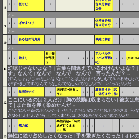
↓
↓
桜サビ
↓
音８分和音
↓
↓
↓
8
２分
♪
⇔
休符８分和
↓
↓
ぱかまつり
↓
↓
↓
↓
音４分８分
9
♪
⇔
↓
↓
ある朝の写真風
↓
単純に和音
↓
↓
↓
10
♪
⇔
８小節
アルベルテ
↓
↓
始まり
全部使
↓
↓
↓
↓
ィバス変形1
↓
↓
(MM136)
う
6分
幻聴じゃないよな？ | 言葉を間違えているわけないよな？ 
11
す」なんて | なんで なんで なんで 言ったんだ？
⇔
げ^んちょお/じゃ/な_い/よ/な /;こ^とば_/お/ま^ちが_え/て/い^る/わ_け/な_
が/す^き_/です/なんて /;な_ん/で/な_ん/で/な_ん/で/ い^っ/た/ん/だ
1拍弱起■語るよ
最高音４分
試
↓
↓
叙情詩サビ
↓
↓
↓
↓
↓
↓
うに
＋休符４分
作2
ここにいるのは２人だけ | 胸の鼓動は収まらない | 彼女
12
て | また頬を赤く染めたんだ
⇔
こ^こ/に/い^る/の/わ/ふ^たり_/だけ /;む^ね_/の/こ^どお/わ/お^さま_ら/な
き/お/ぜえぜえ/き^ら_し/て /;ま^た/ほ_お/お/あ^かく/そ^め/た/ん/だ
半拍弱起■「時の
↓
↓
俺の家
↓
過ぎ行くまま
↓
↓
↓
↓
↓
↓
↓
に」風
無性に独り占めしたくなった | 手を繋ぎたくなった | オレの
13