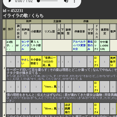
id = 452231
イライラの歌 /
くらち
和声
主旋律
伴奏
調
ド
節
拍子
の
和声進
上
下
旋律
サブ
ラ
速度指
小節選択
リズム型
伴奏音形
歌声
設
行
限
限
型
音形
ム
定
定
ス
センチ
第 3, 4,
アルベルテ
最低
ロ
4/4拍
やや速
♯♯
メンタ
7, 8 小節
ィバス変形
音の
ッ
子♩♩
い(MM
1
♩♩
ル
のみ
８分
み
ク2
128)
♪
⇔
「世界に一
ロ
男声
やさし
８小節全
↓
↓
つだけの
↓
↓
↓
↓
↓
ッ
↓
歌手
い
部使う
花」風
ク3
52
2
キーボード叩いて目を凝らす | その姿は理想とどこか違って | なんでやねん |
クタク音が掻き立てる
⇔
き^いぼ_おど/た^た_い/て/め_/お/こ^ら_す /;そ^の/す_がた/わ/り^そお/と/ど_こ/か/ち^がっ/て /
っこ_む/ぼ_く/の/あ^せり_/お/ち_くたく/お^と_/が/か^きたて_る
ロ
↓
↓
↓
↓
「Story」風
↓
↓
↓
↓
↓
ッ
↓
↓
ク1
3
僕の理想をきちんと | 伝えたはずなのに | 君が連れてきた彼女は偽物 | 同音異
ぼ_く/の/り^そお/お/き^ち_んと /;つ^たえ/た/は^ず/な/の/に /;き^み/が/つ^れ/て/き_/た/か_の
いぎご
ほぼ
ロ
↓
↓
↓
↓
「River」風
↓
↓
跳躍
↓
↓
ッ
↓
↓
進行
ク4
4
このイライラはなんだろなあ | ちょっとしたこと 腹立って | そんな自分にへそ曲