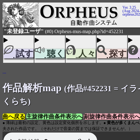
Ver. 3.25
(Aug 2024-
orpheus20
"未登録ユーザ"
(#0) Orpheus-mus-map.php?id=452231
試す
聴く
人々
探す
...
作品解析map
(作品#452231 = イ
くらち)
曲へ戻る
主旋律作曲条件表示へ
副旋律作曲条件表示へ
● 薄緑は最初の設定、黄色は設定変化個所を示します。●
黄色が多くまんべ
夫された作品です。（それだけで音楽の質までは保証できませんが。）