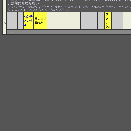
ラは何にもならない
⇔
こ_の/い^らい^ら/は/な_ん^だろ_う/なあ^ /;ちょっ_と/し_た/こ^と/に/はら/たっ^て /;そんな/じ
さ_ん/の/い^らい^ら/は/なん^に_も/なら^な_い
フ
センチ
第 7, 8 小
ァ
↓
↓
メンタ
↓
↓
↓
節のみ
ン
5
ル
ク3
♪
⇔