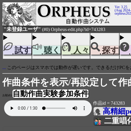
Ver. 3.25
(Aug 2024-
orpheus20
"未登録ユーザ"
(#0) Orpheus-edit.php?id=743283
試す
聴く
人々
探す
...
このページはスマホでは動作が遅いです。できるだけPCを
作曲条件を表示/再設定して作
自動作曲実験参加条件
お勧め)
作品id = 743283
高精細p
二重唱