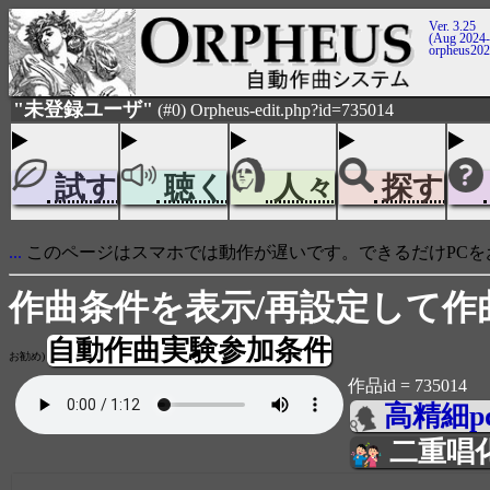
Ver. 3.25
(Aug 2024-
orpheus20
"未登録ユーザ"
(#0) Orpheus-edit.php?id=735014
試す
聴く
人々
探す
...
このページはスマホでは動作が遅いです。できるだけPCを
作曲条件を表示/再設定して作
自動作曲実験参加条件
お勧め)
作品id = 735014
高精細p
二重唱